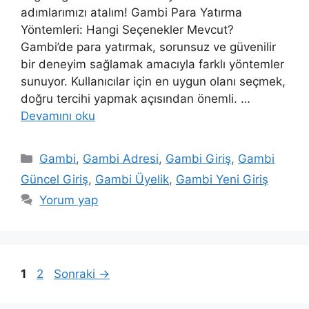
adımlarımızı atalım! Gambi Para Yatırma
Yöntemleri: Hangi Seçenekler Mevcut?
Gambi’de para yatırmak, sorunsuz ve güvenilir
bir deneyim sağlamak amacıyla farklı yöntemler
sunuyor. Kullanıcılar için en uygun olanı seçmek,
doğru tercihi yapmak açısından önemli. …
Devamını oku
Kategoriler
Gambi
,
Gambi Adresi
,
Gambi Giriş
,
Gambi
Güncel Giriş
,
Gambi Üyelik
,
Gambi Yeni Giriş
Yorum yap
Sayfa
Sayfa
1
2
Sonraki
→