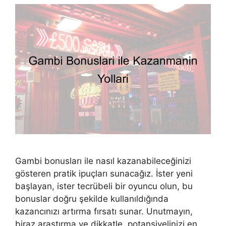
Gambi bonusları ile nasıl kazanabileceğinizi
gösteren pratik ipuçları sunacağız. İster yeni
başlayan, ister tecrübeli bir oyuncu olun, bu
bonuslar doğru şekilde kullanıldığında
kazancınızı artırma fırsatı sunar. Unutmayın,
biraz araştırma ve dikkatle, potansiyelinizi en