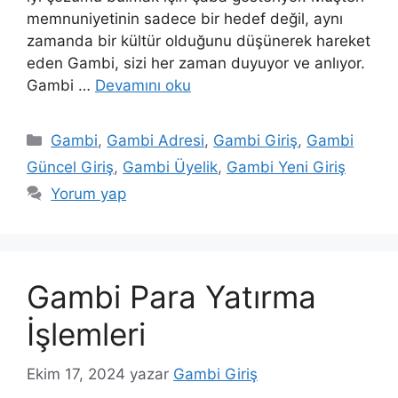
memnuniyetinin sadece bir hedef değil, aynı
zamanda bir kültür olduğunu düşünerek hareket
eden Gambi, sizi her zaman duyuyor ve anlıyor.
Gambi …
Devamını oku
Kategoriler
Gambi
,
Gambi Adresi
,
Gambi Giriş
,
Gambi
Güncel Giriş
,
Gambi Üyelik
,
Gambi Yeni Giriş
Yorum yap
Gambi Para Yatırma
İşlemleri
Ekim 17, 2024
yazar
Gambi Giriş