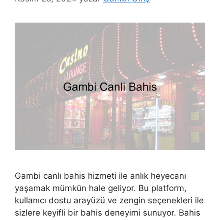
Gambi canlı bahis hizmeti ile anlık heyecanı
yaşamak mümkün hale geliyor. Bu platform,
kullanıcı dostu arayüzü ve zengin seçenekleri ile
sizlere keyifli bir bahis deneyimi sunuyor. Bahis