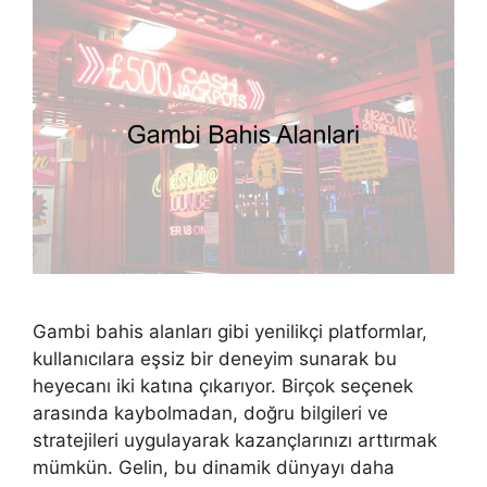
Gambi bahis alanları gibi yenilikçi platformlar,
kullanıcılara eşsiz bir deneyim sunarak bu
heyecanı iki katına çıkarıyor. Birçok seçenek
arasında kaybolmadan, doğru bilgileri ve
stratejileri uygulayarak kazançlarınızı arttırmak
mümkün. Gelin, bu dinamik dünyayı daha