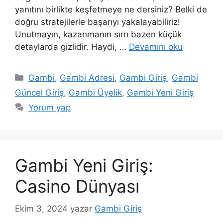
yanıtını birlikte keşfetmeye ne dersiniz? Belki de
doğru stratejilerle başarıyı yakalayabiliriz!
Unutmayın, kazanmanın sırrı bazen küçük
detaylarda gizlidir. Haydi, …
Devamını oku
Kategoriler
Gambi
,
Gambi Adresi
,
Gambi Giriş
,
Gambi
Güncel Giriş
,
Gambi Üyelik
,
Gambi Yeni Giriş
Yorum yap
Gambi Yeni Giriş:
Casino Dünyası
Ekim 3, 2024
yazar
Gambi Giriş