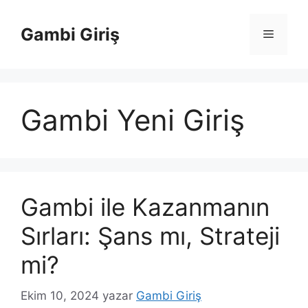
İçeriğe
atla
Gambi Giriş
Menü
Gambi Yeni Giriş
Gambi ile Kazanmanın
Sırları: Şans mı, Strateji
mi?
Ekim 10, 2024
yazar
Gambi Giriş